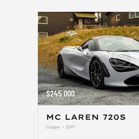
$
245 000
MC LAREN 720S
Coupe
2017